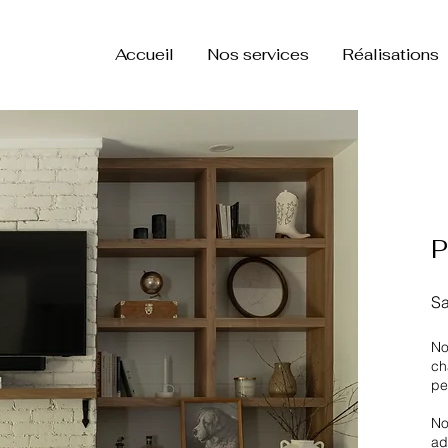
Accueil
Nos services
Réalisations
P
Sa
No
ch
pe
No
ad